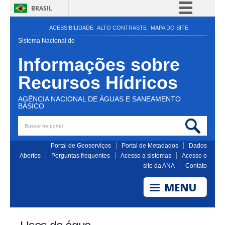
BRASIL
Simplifique!
ACESSIBILIDADE
ALTO CONTRASTE
MAPA DO SITE
Comunica BR
Sistema Nacional de
Participe
Informações sobre
Acesso à informação
Recursos Hídricos
Legislação
AGÊNCIA NACIONAL DE ÁGUAS E SANEAMENTO
Canais
BÁSICO
Buscar no portal
Bus
Portal de Geoserviços
Portal de Metadados
Dados
Abertos
Perguntas frequentes
Acesso a sistemas
Acesse o
site da ANA
Contato