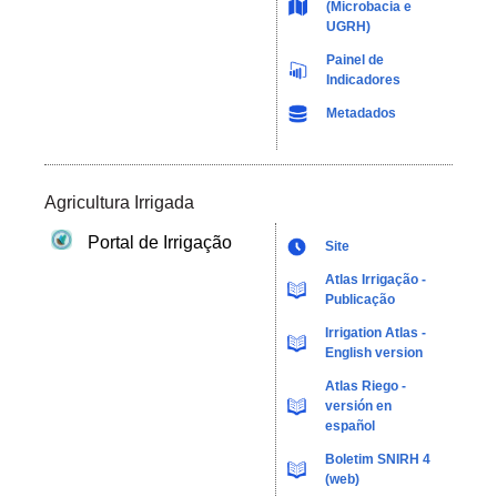
(Microbacia e
UGRH)
Painel de
Indicadores
Metadados
Agricultura Irrigada
Portal de Irrigação
Site
Atlas Irrigação -
Publicação
Irrigation Atlas -
English version
Atlas Riego -
versión en
español
Boletim SNIRH 4
(web)