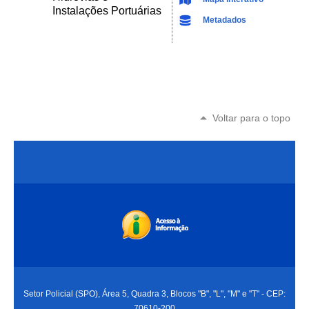
Instalações Portuárias
Metadados
Voltar para o topo
Setor Policial (SPO), Área 5, Quadra 3, Blocos "B", "L", "M" e "T" - CEP:
70610-200