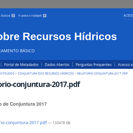
ACESS
 a busca
3
Ir para o rodapé
4
obre Recursos Hídricos
NEAMENTO BÁSICO
Portal de Metadados
Dados Abertos
Perguntas frequentes
Acesso a
CONTEÚDOS
>
CONJUNTURA DOS RECURSOS HÍDRICOS
>
RELATORIO-CONJUNTURA-2017.PDF
orio-conjuntura-2017.pdf
io de Conjuntura 2017
rio-conjuntura-2017.pdf
— 133478 KB