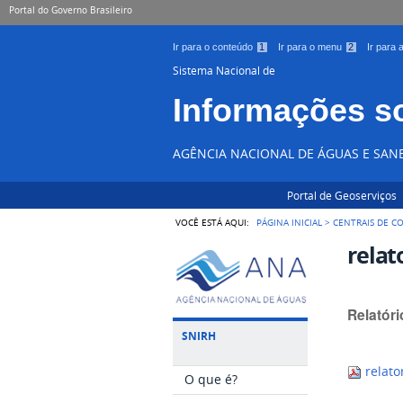
Portal do Governo Brasileiro
Ir para o conteúdo
1
Ir para o menu
2
Ir para
Sistema Nacional de
Informações s
AGÊNCIA NACIONAL DE ÁGUAS E SA
Portal de Geoserviços
VOCÊ ESTÁ AQUI:
PÁGINA INICIAL
>
CENTRAIS DE 
relat
Relatór
SNIRH
relato
O que é?